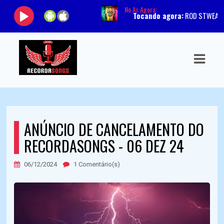
No Ar Agora:
Tocando agora:
ROD STWEART - You
ASTS
IAS
IA
DOS
ANÚNCIO DE CANCELAMENTO DO
RAMAÇÃO
RECORDASONGS - 06 DEZ 24
TOS
06/12/2024
1 Comentário(s)
E
E
ATO